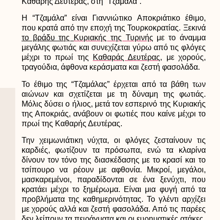
Καθαρής Δευτέρας, στη “Τζαμάλα”.
Η
“Τζαμάλα”
είναι Γιαννιώτικο Αποκριάτικο έθιμο,
που κρατά από την εποχή της Τουρκοκρατίας. Ξεκινά
το βράδυ της
Κυριακής της Τυρινής
με το άναμμα
μεγάλης φωτιάς και συνεχίζεται γύρω από τις φλόγες
μέχρι το πρωί της
Καθαράς Δευτέρας
, με χορούς,
τραγούδια, άφθονα κεράσματα και ζεστή φασολάδα.
Το έθιμο της “Τζαμάλας” έρχεται από τα βάθη των
αιώνων και σχετίζεται με τη δύναμη της φωτιάς.
Μόλις δύσει ο ήλιος, μετά τον εσπερινό της Κυριακής
της Αποκριάς, ανάβουν οι φωτιές
που καίνε μέχρι το
πρωί της Καθαρής Δευτέρας.
Την χειμωνιάτικη νύχτα, οι φλόγες ζεσταίνουν τις
καρδιές, φωτίζουν τα πρόσωπα, ενώ τα κλαρίνα
δίνουν τον τόνο της διασκέδασης με το κρασί και το
τσίπουρο να ρέουν με αφθονία. Μικροί, μεγάλοι,
μασκαρεμένοι, παραδίδονται σε ένα ξενύχτι, που
κρατάει μέχρι το ξημέρωμα. Είναι μια φυγή από τα
προβλήματα της καθημερινότητας. Το γλέντι αρχίζει
με χορούς αλλά και ζεστή φασολάδα. Από τις παρέες
δεν λείπουν τα πειράγματα και οι ευρηματικές ατάκες.