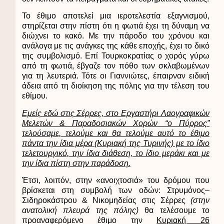
Το έθιμο αποτελεί μια ιεροτελεστία εξαγνισμού,
στηρίζεται στην πίστη ότι η φωτιά έχει τη δύναμη να
διώχνει το κακό. Με την πάροδο του χρόνου και
ανάλογα με τις ανάγκες της κάθε εποχής, έχει το δικό
της συμβολισμό. Επί Τουρκοκρατίας ο χορός γύρω
από τη φωτιά, έβγαζε τον πόθο των σκλαβωμένων
για τη λευτεριά. Τότε οι Γιαννιώτες, έπαιρναν ειδική
άδεια από τη διοίκηση της πόλης για την τέλεση του
εθίμου.
Εμείς εδώ στις Σέρρες, στο Εργαστήρι Λαογραφικών
Μελετών & Παραδοσιακών Χορών “ο Πύρρος”
τελούσαμε, τελούμε και θα τελούμε αυτό το έθιμο
πάντα την ίδια μέρα
(Κυριακή της Τυρινής) με το ίδιο
τελετουργικό, την ίδια διάθεση, το ίδιο μεράκι και με
την ίδια πίστη στην παράδοση.
Έτσι, λοιπόν, στην «ανοιχτοσιά» του δρόμου που
βρίσκεται στη συμβολή των οδών: Στρυμόνος–
Σιδηροκάστρου & Νικομηδείας στις Σέρρες
(στην
ανατολική πλευρά της πόλης)
θα τελέσουμε το
προαναφερόμενο έθιμο την
Κυριακή 26