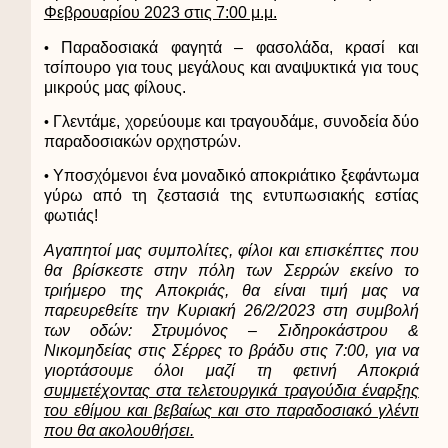
Φεβρουαρίου 2023 στις 7:00 μ.μ.
Παραδοσιακά φαγητά – φασολάδα, κρασί και
•
τσίπουρο για τους μεγάλους και αναψυκτικά για τους
μικρούς μας φίλους.
Γλεντάμε, χορεύουμε και τραγουδάμε, συνοδεία δύο
•
παραδοσιακών ορχηστρών.
Υποσχόμενοι ένα μοναδικό αποκριάτικο ξεφάντωμα
•
γύρω από τη ζεστασιά της εντυπωσιακής εστίας
φωτιάς!
Αγαπητοί μας συμπολίτες, φίλοι και επισκέπτες που
θα βρίσκεστε στην πόλη των Σερρών εκείνο το
τριήμερο της Αποκριάς, θα είναι τιμή μας να
παρευρεθείτε την Κυριακή 26/2/2023 στη συμβολή
των οδών: Στρυμόνος – Σιδηροκάστρου &
Νικομηδείας
στις Σέρρες
το βράδυ στις 7:00, για να
γιορτάσουμε όλοι μαζί τη φετινή Αποκριά
συμμετέχοντας στα τελετουργικά τραγούδια έναρξης
του εθίμου και βεβαίως και στο παραδοσιακό γλέντι
που θα ακολουθήσει.