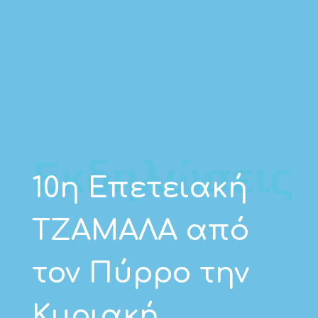
Εκδηλώσεις
10η Επετειακή
ΤΖΑΜΑΛΑ από
τον Πύρρο την
Κυριακή