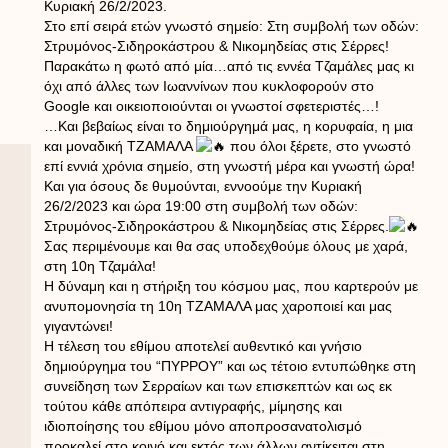
Κυριακή 26/2/2023.
Στο επί σειρά ετών γνωστό σημείο: Στη συμβολή των οδών:
Στρυμόνος-Σιδηροκάστρου & Νικομηδείας στις Σέρρες!
Παρακάτω η φωτό από μία…από τις εννέα Τζαμάλες μας κι
όχι από άλλες των Ιωαννίνων που κυκλοφορούν στο
Google και οικειοποιούνται οι γνωστοί σφετεριστές…!
…Και βεβαίως είναι το δημιούργημά μας, η κορυφαία, η μια
και μοναδική ΤΖΑΜΑΛΑ
που όλοι ξέρετε, στο γνωστό
επί εννιά χρόνια σημείο, στη γνωστή μέρα και γνωστή ώρα!
Και για όσους δε θυμούνται, εννοούμε την Κυριακή
26/2/2023 και ώρα 19:00 στη συμβολή των οδών:
Στρυμόνος-Σιδηροκάστρου & Νικομηδείας στις Σέρρες.
Σας περιμένουμε και θα σας υποδεχθούμε όλους με χαρά,
στη 10η Τζαμάλα!
Η δύναμη και η στήριξη του κόσμου μας, που καρτερούν με
ανυπομονησία τη 10η ΤΖΑΜΑΛΑ μας χαροποιεί και μας
γιγαντώνει!
Η τέλεση του εθίμου αποτελεί αυθεντικό και γνήσιο
δημιούργημα του “ΠΥΡΡΟΥ” και ως τέτοιο εντυπώθηκε στη
συνείδηση των Σερραίων και των επισκεπτών και ως εκ
τούτου κάθε απόπειρα αντιγραφής, μίμησης και
ιδιοποίησης του εθίμου μόνο αποπροσανατολισμό
προκαλεί στο κοινό και εκτός των άλλων αντίκειται στη