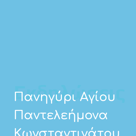
Εκδηλώσεις
Πανηγύρι Αγίου
Παντελεήμονα
Κωνσταντινάτου,