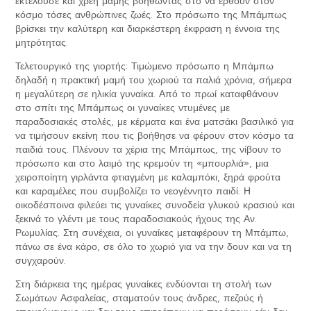
εκτελούσε και χρέη μαμής βοηθώντας στο να έρθουν στον
κόσμο τόσες ανθρώπινες ζωές. Στο πρόσωπο της Μπάμπως
βρίσκει την καλύτερη και διαρκέστερη έκφραση η έννοια της
μητρότητας.
Τελετουργικό της γιορτής: Τιμώμενο πρόσωπο η Μπάμπω
δηλαδή η πρακτική μαμή του χωριού τα παλιά χρόνια, σήμερα
η μεγαλύτερη σε ηλικία γυναίκα. Από το πρωί καταφθάνουν
στο σπίτι της Μπάμπως οι γυναίκες ντυμένες με
παραδοσιακές στολές, με κέρματα και ένα ματσάκι βασιλικό για
να τιμήσουν εκείνη που τις βοήθησε να φέρουν στον κόσμο τα
παιδιά τους. Πλένουν τα χέρια της Μπάμπως, της νίβουν το
πρόσωπο και στο λαιμό της κρεμούν τη «μπουρλιά», μια
χειροποίητη γιρλάντα φτιαγμένη με καλαμπόκι, ξηρά φρούτα
και καραμέλες που συμβολίζει το νεογέννητο παιδί. Η
οικοδέσποινα φιλεύει τις γυναίκες συνοδεία γλυκού κρασιού και
ξεκινά το γλέντι με τους παραδοσιακούς ήχους της Αν.
Ρωμυλίας. Στη συνέχεια, οι γυναίκες μεταφέρουν τη Μπάμπω,
πάνω σε ένα κάρο, σε όλο το χωριό για να την δουν και να τη
συγχαρούν.
Στη διάρκεια της ημέρας γυναίκες ενδύονται τη στολή των
Σωμάτων Ασφαλείας, σταματούν τους άνδρες, πεζούς ή