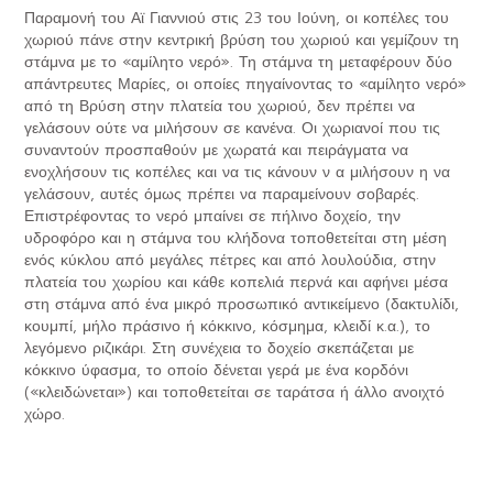
Παραμονή του Αϊ Γιαννιού στις 23 του Ιούνη, οι κοπέλες του
χωριού πάνε στην κεντρική βρύση του χωριού και γεμίζουν τη
στάμνα με το «αμίλητο νερό». Τη στάμνα τη μεταφέρουν δύο
απάντρευτες Μαρίες, οι οποίες πηγαίνοντας το «αμίλητο νερό»
από τη Βρύση στην πλατεία του χωριού, δεν πρέπει να
γελάσουν ούτε να μιλήσουν σε κανένα. Οι χωριανοί που τις
συναντούν προσπαθούν με χωρατά και πειράγματα να
ενοχλήσουν τις κοπέλες και να τις κάνουν ν α μιλήσουν η να
γελάσουν, αυτές όμως πρέπει να παραμείνουν σοβαρές.
Επιστρέφοντας το νερό μπαίνει σε πήλινο δοχείο, την
υδροφόρο και η στάμνα του κλήδονα τοποθετείται στη μέση
ενός κύκλου από μεγάλες πέτρες και από λουλούδια, στην
πλατεία του χωρίου και κάθε κοπελιά περνά και αφήνει μέσα
στη στάμνα από ένα μικρό προσωπικό αντικείμενο (δακτυλίδι,
κουμπί, μήλο πράσινο ή κόκκινο, κόσμημα, κλειδί κ.α.), το
λεγόμενο ριζικάρι. Στη συνέχεια το δοχείο σκεπάζεται με
κόκκινο ύφασμα, το οποίο δένεται γερά με ένα κορδόνι
(«κλειδώνεται») και τοποθετείται σε ταράτσα ή άλλο ανοιχτό
χώρο.