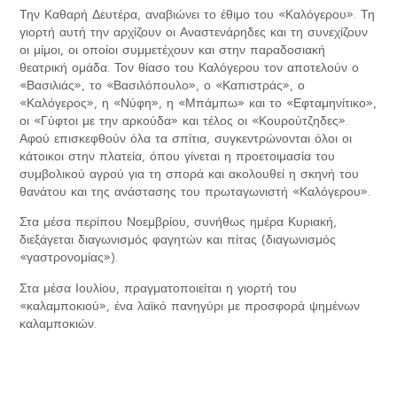
Την Καθαρή Δευτέρα, αναβιώνει το έθιμο του «Καλόγερου». Τη
γιορτή αυτή την αρχίζουν οι Αναστενάρηδες και τη συνεχίζουν
οι μίμοι, οι οποίοι συμμετέχουν και στην παραδοσιακή
θεατρική ομάδα. Τον θίασο του Καλόγερου τον αποτελούν ο
«Βασιλιάς», το «Βασιλόπουλο», ο «Καπιστράς», ο
«Καλόγερος», η «Νύφη», η «Μπάμπω» και το «Εφταμηνίτικο»,
οι «Γύφτοι με την αρκούδα» και τέλος οι «Κουρούτζηδες».
Αφού επισκεφθούν όλα τα σπίτια, συγκεντρώνονται όλοι οι
κάτοικοι στην πλατεία, όπου γίνεται η προετοιμασία του
συμβολικού αγρού για τη σπορά και ακολουθεί η σκηνή του
θανάτου και της ανάστασης του πρωταγωνιστή «Καλόγερου».
Στα μέσα περίπου Νοεμβρίου, συνήθως ημέρα Κυριακή,
διεξάγεται διαγωνισμός φαγητών και πίτας (διαγωνισμός
«γαστρονομίας»).
Στα μέσα Ιουλίου, πραγματοποιείται η γιορτή του
«καλαμποκιού», ένα λαϊκό πανηγύρι με προσφορά ψημένων
καλαμποκιών.