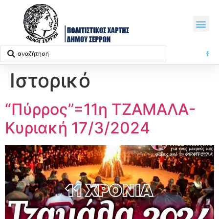
Ιστορικό
“Πύρρος”=11η ΤΖΑΜΑΛΑ-
Κυριακή 17/3/2024