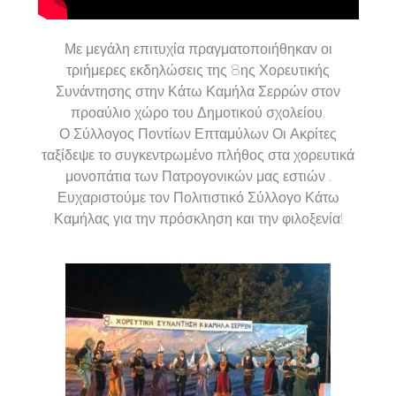
Με μεγάλη επιτυχία πραγματοποιήθηκαν οι
τριήμερες εκδηλώσεις της 8ης Χορευτικής
Συνάντησης στην Κάτω Καμήλα Σερρών στον
προαύλιο χώρο του Δημοτικού σχολείου.
Ο Σύλλογος Ποντίων Επταμύλων Οι Ακρίτες
ταξίδεψε το συγκεντρωμένο πλήθος στα χορευτικά
μονοπάτια των Πατρογονικών μας εστιών .
Ευχαριστούμε τον Πολιτιστικό Σύλλογο Κάτω
Καμήλας για την πρόσκληση και την φιλοξενία!