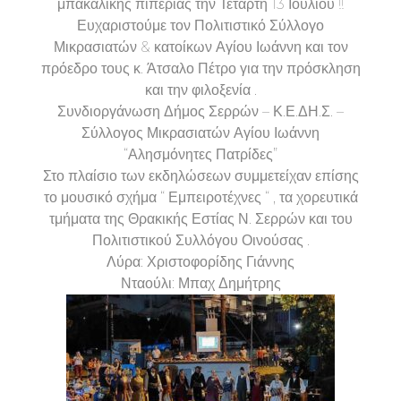
μπακάλικης πιπεριάς την Τετάρτη 13 Ιουλίου !!
Ευχαριστούμε τον Πολιτιστικό Σύλλογο
Μικρασιατών & κατοίκων Αγίου Ιωάννη και τον
πρόεδρο τους κ. Άτσαλο Πέτρο για την πρόσκληση
και την φιλοξενία .
Συνδιοργάνωση Δήμος Σερρών – Κ.Ε.ΔΗ.Σ. –
Σύλλογος Μικρασιατών Αγίου Ιωάννη
“Αλησμόνητες Πατρίδες”
Στο πλαίσιο των εκδηλώσεων συμμετείχαν επίσης
το μουσικό σχήμα “ Εμπειροτέχνες “ , τα χορευτικά
τμήματα της Θρακικής Εστίας Ν. Σερρών και του
Πολιτιστικού Συλλόγου Οινούσας .
Λύρα: Χριστοφορίδης Γιάννης
Νταούλι: Μπαχ Δημήτρης