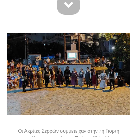
Οι Ακρίτες Σερρών συμμετείχαν στην 7η Γιορτή