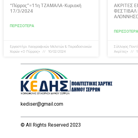
“Πύρρος”=11η ΤΖΑΜΑΛΑ-Κυριακή
ΑΚΡΙΤΕΣ Ε
17/3/2024
ΦΕΣΤΙΒΑΛ
ΑΛΟΝΝΗΣΟΥ
ΠΕΡΙΣΣΌΤΕΡΑ
ΠΕΡΙΣΣΌΤΕΡ
Εργαστήρι Λαογραφικών Μελετών & Παραδοσιακών
Σύλλογος Ποντ
Χορών «Ο Πύρρος»
10/02/2024
Ακρίτες»
1
kediser@gmail.com
© All Rights Reserved 2023