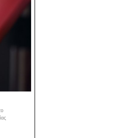
το
ίας