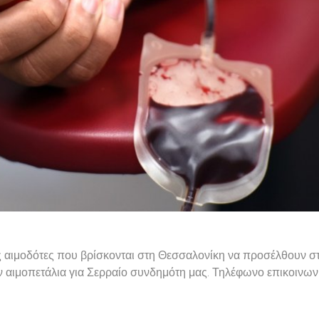
ς αιμοδότες που βρίσκονται στη Θεσσαλονίκη να προσέλθουν σ
 αιμοπετάλια για Σερραίο συνδημότη μας. Τηλέφωνο επικοινων